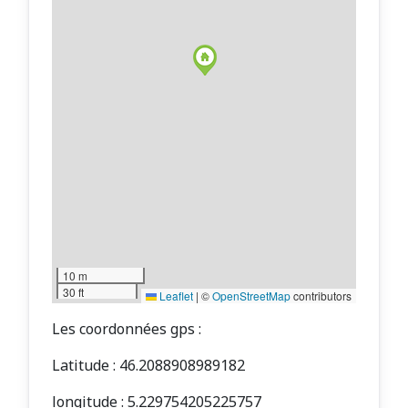
10 m
30 ft
Leaflet
|
©
OpenStreetMap
contributors
Les coordonnées gps :
Latitude : 46.2088908989182
longitude : 5.229754205225757