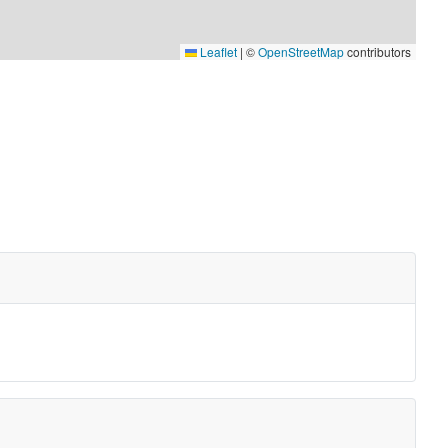
Leaflet
|
©
OpenStreetMap
contributors